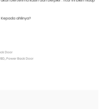
kan berterima kasih dan berpikir : fitur ini bikin hidup
Kepada ahlinya?
ck Door
PBD
,
Power Back Door