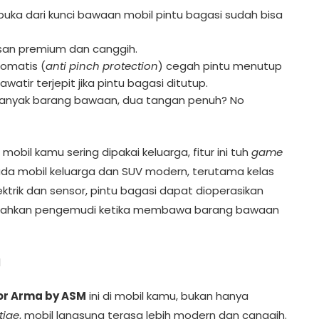
 buka dari kunci bawaan mobil pintu bagasi sudah bisa
kesan premium dan canggih.
tomatis (
anti pinch protection
) cegah pintu menutup
watir terjepit jika pintu bagasi ditutup.
 banyak barang bawaan, dua tangan penuh? No
bil kamu sering dipakai keluarga, fitur ini tuh
game
pada mobil keluarga dan SUV modern, terutama kelas
trik dan sensor, pintu bagasi dapat dioperasikan
udahkan pengemudi ketika membawa barang bawaan
or Arma by ASM
ini di mobil kamu, bukan hanya
tige
, mobil langsung terasa lebih modern dan canggih.