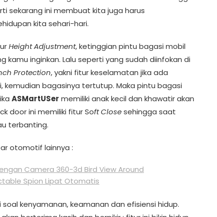
ti sekarang ini membuat kita juga harus
hidupan kita sehari-hari.
tur
Height Adjustment
, ketinggian pintu bagasi mobil
 kamu inginkan. Lalu seperti yang sudah diinfokan di
inch Protection
, yakni fitur keselamatan jika ada
, kemudian bagasinya tertutup. Maka pintu bagasi
jika
ASMartUSer
memiliki anak kecil dan khawatir akan
 door ini memiliki fitur So
ft Close
sehingga saat
au terbanting.
ar otomotif lainnya :
ngan Camera 360-3d Bird View Around
table Spion Lipat Otomatis
ni soal kenyamanan, keamanan dan efisiensi hidup.