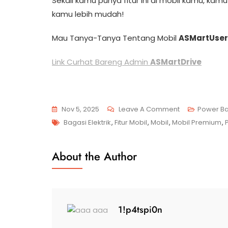
Sekali kamu punya fitur ini di mobil kamu, kamu a
kamu lebih mudah!
Mau Tanya-Tanya Tentang Mobil
ASMartUser
Link Curhat Bareng Admin
ASMartDrive
Nov 5, 2025
Leave A Comment
Power Ba
Bagasi Elektrik
,
Fitur Mobil
,
Mobil
,
Mobil Premium
,
About the Author
1!p4tspi0n