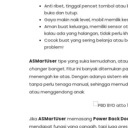
Anti ribet, tinggal pencet tombol atau
buka dan tutup.
Gaya makin naik level, mobil memilik 
Aman buat keluarga, memiliki sensor o
kalau ada yang halangan, tidak perlu kha
Cocok buat yang sering belanja atau
problem!
ASMartUser
tipe yang suka kemudahan, atau mo
changer
banget. Fitur ini banyak ditemukan 
menengah ke atas. Dengan adanya sistem elek
tanpa perlu tenaga manual, sehingga mem
atau menggendong anak.
Jika
ASMartUser
memasang
Power Back Do
mendapat fungsi yang canggih, tapi juga
pres