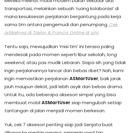
Mereka melihat mobil modern bukan sekadar alat
transportasi, melainkan sebuah ‘ruang kolaborasi’ di
mana kesuksesan perjalanan bergantung pada kerja
sama tim antara pengemudi dan penumpang.
Cek
artikelnya di Taylor & Francis Online di sini
.
Tentu saja, mewujudkan ‘misi tim’ ini terasa paling
mendesak pada momen seperti libur sekolah,
long
weekend
, atau pas mudik Lebaran. Siapa sih yang tidak
ingin perjalanannya lancar dan bebas ribet? Nah, kami
ingin memastikan perjalanan
ASMartUser
, baik jarak
jauh maupun dekat, jadi lebih asyik dan bebas drama.
Untuk itu, ada beberapa aksesori simpel yang bisa
membuat mobil
ASMartUser
siap mengubah setiap
tantangan di jalan menjadi momen berkesan.
Yuk, cek 7 aksesori penting siap jadi Senjata buat
dibawa ke medan perang nemenin road trip