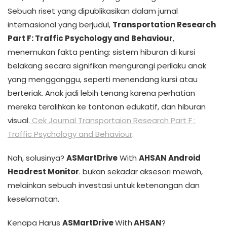
Sebuah riset yang dipublikasikan dalam jurnal
internasional yang berjudul,
Transportation Research
Part F: Traffic Psychology and Behaviour
,
menemukan fakta penting: sistem hiburan di kursi
belakang secara signifikan mengurangi perilaku anak
yang mengganggu, seperti menendang kursi atau
berteriak. Anak jadi lebih tenang karena perhatian
mereka teralihkan ke tontonan edukatif, dan hiburan
visual.
Cek Journal Transportaion Research Part F :
Traffic Psychology and Behaviour
.
Nah, solusinya?
ASMartDrive
With
AHSAN Android
Headrest Monitor
. bukan sekadar aksesori mewah,
melainkan sebuah investasi untuk ketenangan dan
keselamatan.
Kenapa Harus
ASMartDrive
With
AHSAN
?