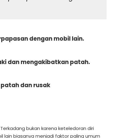
erpapasan dengan mobil lain.
kaki dan mengakibatkan patah.
 patah dan rusak
 Terkadang bukan karena keteledoran diri
bil lain biasanya menjadi faktor paling umum