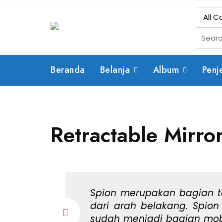
Skip
to
content
Beranda
Belanja
Album
Penj
Retractable Mirro
Spion merupakan bagian te
dari arah belakang. Spio
sudah menjadi bagian mobil