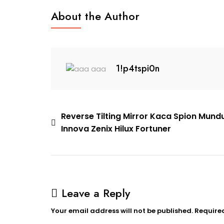
1cde-
About the Author
46c3-
Ac32-
A2e1ba1f9a39
1!p4tspi0n
Post
Reverse Tilting Mirror Kaca Spion Mund
Innova Zenix Hilux Fortuner
navigation
Leave a Reply
Your email address will not be published.
Require