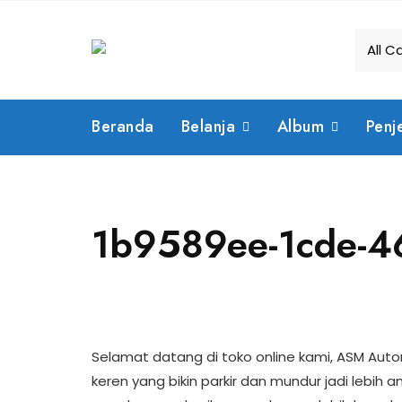
Skip
to
content
Beranda
Belanja
Album
Penj
1b9589ee-1cde-4
Selamat datang di toko online kami, ASM Automa
keren yang bikin parkir dan mundur jadi lebih 