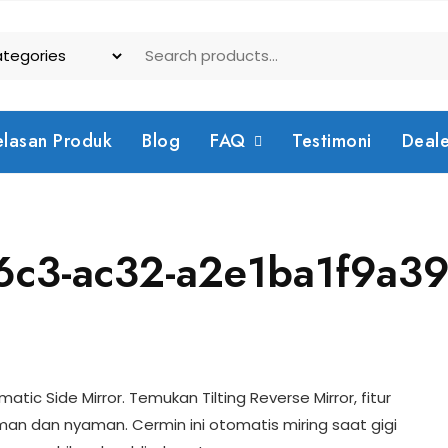
elasan Produk
Blog
FAQ
Testimoni
Deal
6c3-ac32-a2e1ba1f9a3
tic Side Mirror. Temukan Tilting Reverse Mirror, fitur
aman dan nyaman. Cermin ini otomatis miring saat gigi