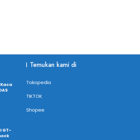
Temukan kami di
Tokopedia
 Kaca
ADAS
TIKTOK
Shopee
l GT-
hock