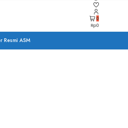
0
Rp0
er Resmi ASM