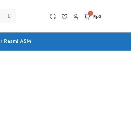
0
Rp0
er Resmi ASM