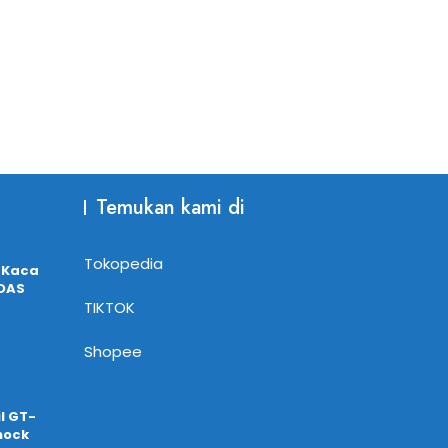
Temukan kami di
Tokopedia
 Kaca
ADAS
TIKTOK
Shopee
l GT-
hock